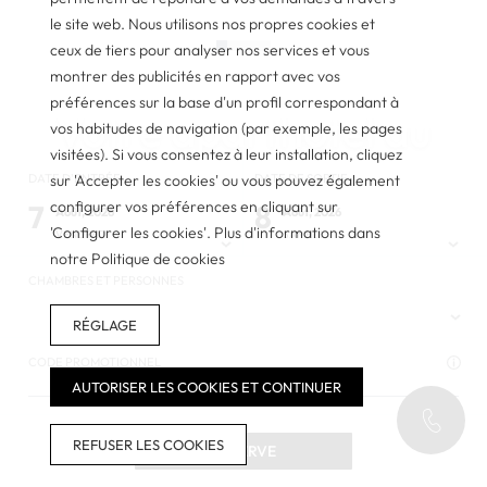
le site web. Nous utilisons nos propres cookies et
ceux de tiers pour analyser nos services et vous
montrer des publicités en rapport avec vos
préférences sur la base d'un profil correspondant à
Votre aparthotel au
vos habitudes de navigation (par exemple, les pages
visitées). Si vous consentez à leur installation, cliquez
centre de Barcelone
DATE D'ENTRÉE
sur 'Accepter les cookies' ou vous pouvez également
DATE DE SORTIE
configurer vos préférences en cliquant sur
7
8
Août, 2026
Août, 2026
'Configurer les cookies'. Plus d'informations dans
VENDREDI
SAMEDI
Vivez un séjour de luxe au cœur de Barcelone
notre Politique de cookies
CHAMBRES ET PERSONNES
RÉGLAGE
CODE PROMOTIONNEL
AUTORISER LES COOKIES ET CONTINUER
REFUSER LES COOKIES
RÉSERVE