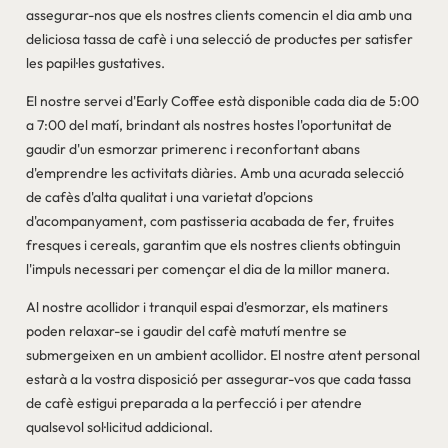
assegurar-nos que els nostres clients comencin el dia amb una
deliciosa tassa de cafè i una selecció de productes per satisfer
les papil·les gustatives.
El nostre servei d'Early Coffee està disponible cada dia de 5:00
a 7:00 del matí, brindant als nostres hostes l'oportunitat de
gaudir d'un esmorzar primerenc i reconfortant abans
d'emprendre les activitats diàries. Amb una acurada selecció
de cafès d'alta qualitat i una varietat d'opcions
d'acompanyament, com pastisseria acabada de fer, fruites
fresques i cereals, garantim que els nostres clients obtinguin
l'impuls necessari per començar el dia de la millor manera.
Al nostre acollidor i tranquil espai d'esmorzar, els matiners
poden relaxar-se i gaudir del cafè matutí mentre se
submergeixen en un ambient acollidor. El nostre atent personal
estarà a la vostra disposició per assegurar-vos que cada tassa
de cafè estigui preparada a la perfecció i per atendre
qualsevol sol·licitud addicional.