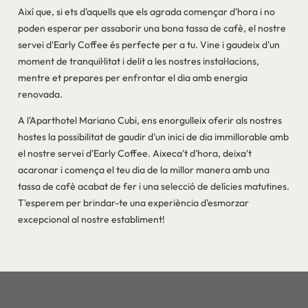
Així que, si ets d'aquells que els agrada començar d'hora i no
poden esperar per assaborir una bona tassa de cafè, el nostre
servei d'Early Coffee és perfecte per a tu. Vine i gaudeix d'un
moment de tranquil·litat i delit a les nostres instal·lacions,
mentre et prepares per enfrontar el dia amb energia
renovada.
A l'Aparthotel Mariano Cubi, ens enorgulleix oferir als nostres
hostes la possibilitat de gaudir d'un inici de dia immillorable amb
el nostre servei d'Early Coffee. Aixeca't d'hora, deixa't
acaronar i comença el teu dia de la millor manera amb una
tassa de cafè acabat de fer i una selecció de delícies matutines.
T'esperem per brindar-te una experiència d'esmorzar
excepcional al nostre establiment!