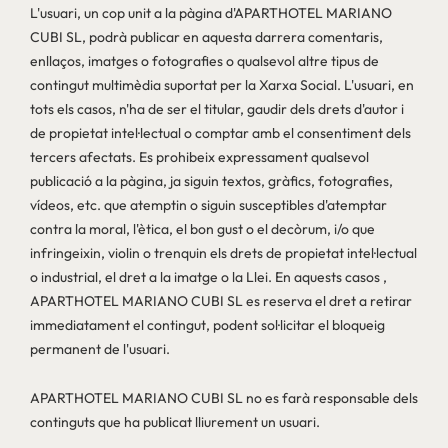
L'usuari, un cop unit a la pàgina d'APARTHOTEL MARIANO
CUBI SL, podrà publicar en aquesta darrera comentaris,
enllaços, imatges o fotografies o qualsevol altre tipus de
contingut multimèdia suportat per la Xarxa Social. L'usuari, en
tots els casos, n'ha de ser el titular, gaudir dels drets d'autor i
de propietat intel·lectual o comptar amb el consentiment dels
tercers afectats. Es prohibeix expressament qualsevol
publicació a la pàgina, ja siguin textos, gràfics, fotografies,
vídeos, etc. que atemptin o siguin susceptibles d'atemptar
contra la moral, l'ètica, el bon gust o el decòrum, i/o que
infringeixin, violin o trenquin els drets de propietat intel·lectual
o industrial, el dret a la imatge o la Llei. En aquests casos ,
APARTHOTEL MARIANO CUBI SL es reserva el dret a retirar
immediatament el contingut, podent sol·licitar el bloqueig
permanent de l'usuari.
APARTHOTEL MARIANO CUBI SL no es farà responsable dels
continguts que ha publicat lliurement un usuari.