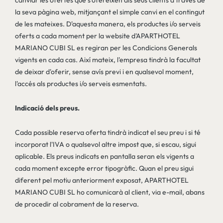
canviar les ofertes que s'ofereixen als seus clients a través de
la seva pàgina web, mitjançant el simple canvi en el contingut
de les mateixes. D'aquesta manera, els productes i/o serveis
oferts a cada moment per la website d'APARTHOTEL
MARIANO CUBI SL es regiran per les Condicions Generals
vigents en cada cas. Així mateix, l'empresa tindrà la facultat
de deixar d'oferir, sense avís previ i en qualsevol moment,
l'accés als productes i/o serveis esmentats.
Indicació dels preus.
Cada possible reserva oferta tindrà indicat el seu preu i si té
incorporat l'IVA o qualsevol altre impost que, si escau, sigui
aplicable. Els preus indicats en pantalla seran els vigents a
cada moment excepte error tipogràfic. Quan el preu sigui
diferent pel motiu anteriorment exposat, APARTHOTEL
MARIANO CUBI SL ho comunicarà al client, via e-mail, abans
de procedir al cobrament de la reserva.