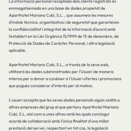
La informació personal recaptada dels clients registrats és
emmagatzemada en una base de dades propietat de
Aparthotel Mariano Cubi, S.L. , que assumeix les mesures
d'índole tècnica, organitzativa i de seguretat que garanteixin
la confidencialitat i integritat de la informació d'acord amb
l'establert en la Llei Orgànica 15/1999 de 13 de desembre, de
Protecció de Dades de Caràcter Personal, i altra legislació
aplicable.
Aparthotel Mariano Cubi, S.L., a través de la seva web,
utilitzarà les dades subministrades per l'Usuari de manera
interna per a donar a conèixer a l'Usuari ofertes i promocions
que pogués considerar d'interès per al mateix.
L'usuari accepta que les seves dades personals siguin cedits a
altres empreses del grup al que pertany Aparthotel Mariano
Cubi, S.L, així com a unes altres amb les quals conclogui
acords de col·laboració amb l'única finalitat d'una millor
prestació del servei, respectant en tot cas, la legislació