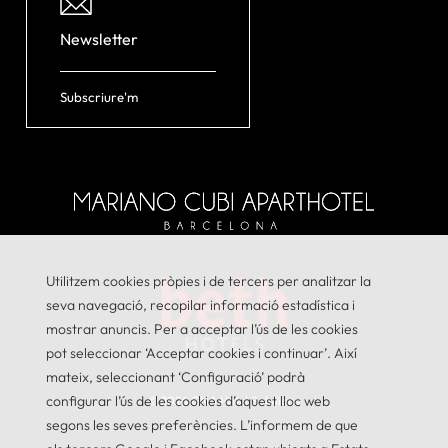
Newsletter
Subscriure'm
Utilitzem cookies pròpies i de tercers per analitzar la
seva navegació, recopilar informació estadística i
mostrar anuncis. Per a acceptar l’ús de les cookies
pot seleccionar ‘Acceptar cookies i continuar’. Així
mateix, seleccionant ‘Configuració’ podrà
configurar l’ús de les cookies d’aquest lloc web
© 2026
GNA Hotel Solutions
segons les seves preferències. L’informem de que