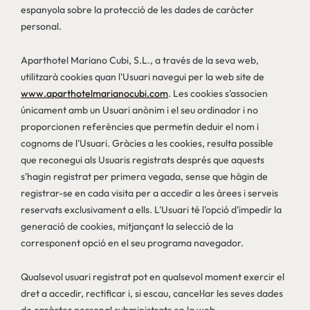
espanyola sobre la protecció de les dades de caràcter
personal.
Aparthotel Mariano Cubi, S.L., a través de la seva web,
utilitzarà cookies quan l'Usuari navegui per la web site de
www.aparthotelmarianocubi.com
. Les cookies s'associen
únicament amb un Usuari anònim i el seu ordinador i no
proporcionen referències que permetin deduir el nom i
cognoms de l'Usuari. Gràcies a les cookies, resulta possible
que reconegui als Usuaris registrats després que aquests
s'hagin registrat per primera vegada, sense que hàgin de
registrar-se en cada visita per a accedir a les àrees i serveis
reservats exclusivament a ells. L'Usuari té l'opció d'impedir la
generació de cookies, mitjançant la selecció de la
corresponent opció en el seu programa navegador.
Qualsevol usuari registrat pot en qualsevol moment exercir el
dret a accedir, rectificar i, si escau, cancel·lar les seves dades